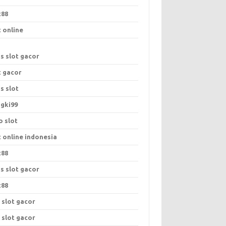
t88
t online
us slot gacor
t gacor
us slot
gki99
o slot
t online indonesia
t88
us slot gacor
t88
k slot gacor
k slot gacor