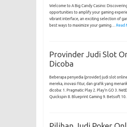
Welcome to A Big Candy Casino: Discovering 
opportunities to amplify your gaming experie
vibrant interface, an exciting selection of g
best ways to maximize your gaming…
Read 
Provinder Judi Slot O
Dicoba
Beberapa penyedia (provider) judi slot onlin
mereka, inovasi fitur, dan grafik yang menari
dicoba: 1. Pragmatic Play 2. Play’n GO 3. Ne
Quickspin 8. Blueprint Gaming 9. Betsoft 1
Pilihan Judi Poker Onl