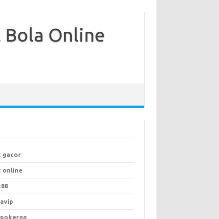
l Bola Online
t gacor
t online
t88
avip
bpokerqq