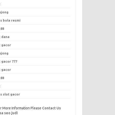
t
hjong
us bola resmi
t88
t dana
t gacor
hjong
t gacor 777
t gacor
t88
t
us slot gacor
r More Information Please
Contact Us
sa seo judi