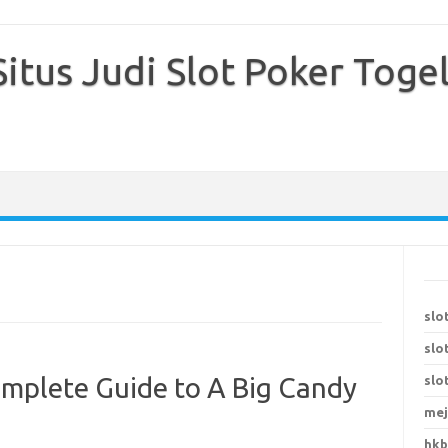
itus Judi Slot Poker Toge
slo
slo
omplete Guide to A Big Candy
slo
mej
hk