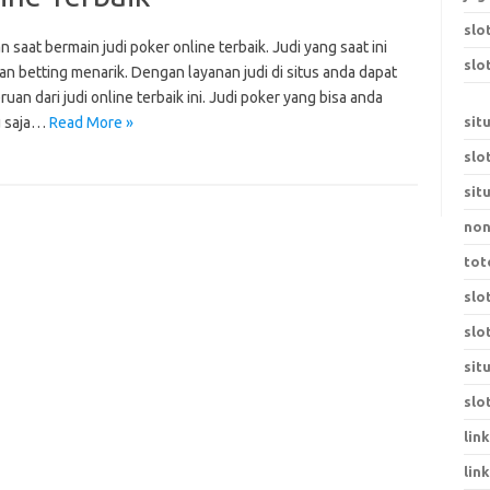
slo
aat bermain judi poker online terbaik. Judi yang saat ini
slo
n betting menarik. Dengan layanan judi di situs anda dapat
n dari judi online terbaik ini. Judi poker yang bisa anda
u saja…
Read More »
sit
slo
sit
non
tot
slo
slo
sit
slo
lin
lin