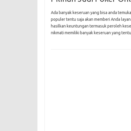
Ada banyak keseruan yang bisa anda temukan s
populer tentu saja akan memberi Anda layana
hasilkan keuntungan termasuk peroleh keserua
nikmati memiliki banyak keseruan yang tent