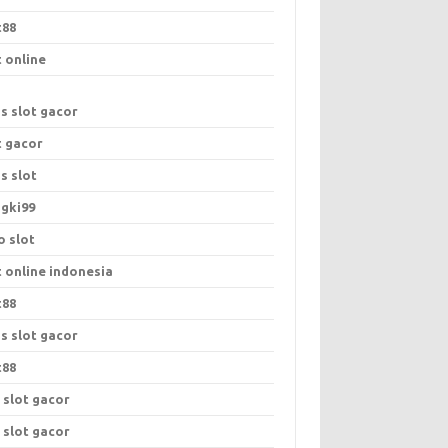
t88
t online
us slot gacor
t gacor
us slot
gki99
o slot
t online indonesia
t88
us slot gacor
t88
k slot gacor
k slot gacor