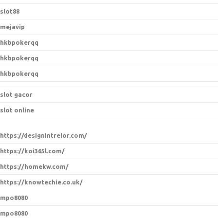
slot88
mejavip
hkbpokerqq
hkbpokerqq
hkbpokerqq
slot gacor
slot online
https://designintreior.com/
https://koi365l.com/
https://homekw.com/
https://knowtechie.co.uk/
mpo8080
mpo8080