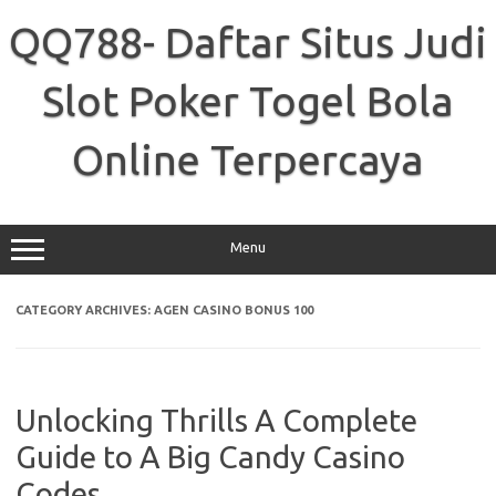
Skip
to
QQ788- Daftar Situs Judi
content
Slot Poker Togel Bola
Online Terpercaya
Menu
CATEGORY ARCHIVES:
AGEN CASINO BONUS 100
Unlocking Thrills A Complete
Guide to A Big Candy Casino
Codes