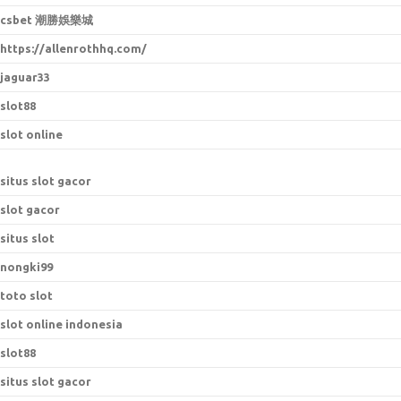
csbet 潮勝娛樂城
https://allenrothhq.com/
jaguar33
slot88
slot online
situs slot gacor
slot gacor
situs slot
nongki99
toto slot
slot online indonesia
slot88
situs slot gacor