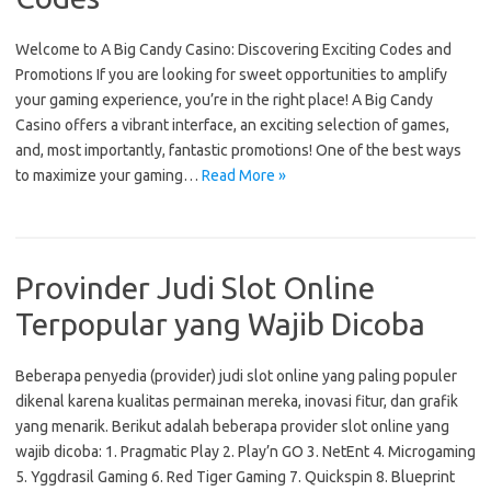
Welcome to A Big Candy Casino: Discovering Exciting Codes and
Promotions If you are looking for sweet opportunities to amplify
your gaming experience, you’re in the right place! A Big Candy
Casino offers a vibrant interface, an exciting selection of games,
and, most importantly, fantastic promotions! One of the best ways
to maximize your gaming…
Read More »
Provinder Judi Slot Online
Terpopular yang Wajib Dicoba
Beberapa penyedia (provider) judi slot online yang paling populer
dikenal karena kualitas permainan mereka, inovasi fitur, dan grafik
yang menarik. Berikut adalah beberapa provider slot online yang
wajib dicoba: 1. Pragmatic Play 2. Play’n GO 3. NetEnt 4. Microgaming
5. Yggdrasil Gaming 6. Red Tiger Gaming 7. Quickspin 8. Blueprint