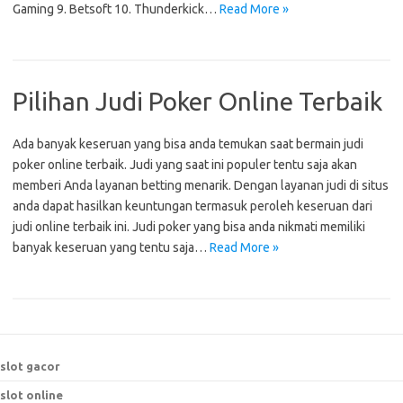
Gaming 9. Betsoft 10. Thunderkick…
Read More »
Pilihan Judi Poker Online Terbaik
Ada banyak keseruan yang bisa anda temukan saat bermain judi
poker online terbaik. Judi yang saat ini populer tentu saja akan
memberi Anda layanan betting menarik. Dengan layanan judi di situs
anda dapat hasilkan keuntungan termasuk peroleh keseruan dari
judi online terbaik ini. Judi poker yang bisa anda nikmati memiliki
banyak keseruan yang tentu saja…
Read More »
slot gacor
slot online