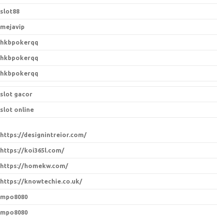
slot88
mejavip
hkbpokerqq
hkbpokerqq
hkbpokerqq
slot gacor
slot online
https://designintreior.com/
https://koi365l.com/
https://homekw.com/
https://knowtechie.co.uk/
mpo8080
mpo8080