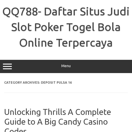
Skip
to
QQ788- Daftar Situs Judi
content
Slot Poker Togel Bola
Online Terpercaya
Menu
CATEGORY ARCHIVES:
DEPOSIT PULSA 16
Unlocking Thrills A Complete
Guide to A Big Candy Casino
Codes