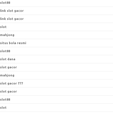
slot88
link slot gacor
link slot gacor
slot
mahjong
situs bola resmi
slot88
slot dana
slot gacor
mahjong
slot gacor 777
slot gacor
slot88
slot