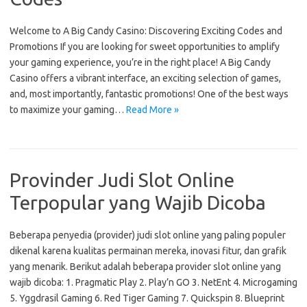
Welcome to A Big Candy Casino: Discovering Exciting Codes and
Promotions If you are looking for sweet opportunities to amplify
your gaming experience, you’re in the right place! A Big Candy
Casino offers a vibrant interface, an exciting selection of games,
and, most importantly, fantastic promotions! One of the best ways
to maximize your gaming…
Read More »
Provinder Judi Slot Online
Terpopular yang Wajib Dicoba
Beberapa penyedia (provider) judi slot online yang paling populer
dikenal karena kualitas permainan mereka, inovasi fitur, dan grafik
yang menarik. Berikut adalah beberapa provider slot online yang
wajib dicoba: 1. Pragmatic Play 2. Play’n GO 3. NetEnt 4. Microgaming
5. Yggdrasil Gaming 6. Red Tiger Gaming 7. Quickspin 8. Blueprint