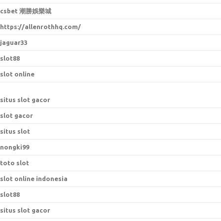
csbet 潮勝娛樂城
https://allenrothhq.com/
jaguar33
slot88
slot online
situs slot gacor
slot gacor
situs slot
nongki99
toto slot
slot online indonesia
slot88
situs slot gacor