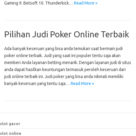
Gaming 9. Betsoft 10. Thunderkick…
Read More »
Pilihan Judi Poker Online Terbaik
Ada banyak keseruan yang bisa anda temukan saat bermain judi
poker online terbaik. Judi yang saat ini populer tentu saja akan
memberi Anda layanan betting menarik. Dengan layanan judi di situs
anda dapat hasilkan keuntungan termasuk peroleh keseruan dari
judi online terbaik ini. Judi poker yang bisa anda nikmati memiliki
banyak keseruan yang tentu saja…
Read More »
slot gacor
slot online