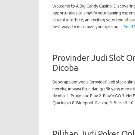
Welcome to A Big Candy Casino: Discovering 
opportunities to amplify your gaming experie
vibrant interface, an exciting selection of g
best ways to maximize your gaming…
Read 
Provinder Judi Slot O
Dicoba
Beberapa penyedia (provider) judi slot onlin
mereka, inovasi fitur, dan grafik yang menari
dicoba: 1. Pragmatic Play 2. Play’n GO 3. Ne
Quickspin 8. Blueprint Gaming 9. Betsoft 1
Pilihan Judi Poker Onl