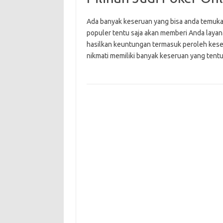
Ada banyak keseruan yang bisa anda temukan s
populer tentu saja akan memberi Anda layana
hasilkan keuntungan termasuk peroleh keserua
nikmati memiliki banyak keseruan yang tent