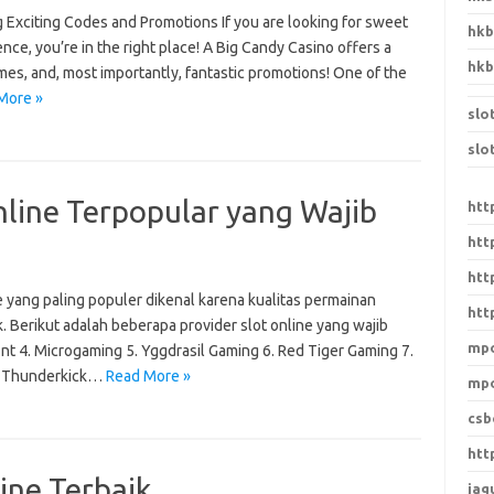
Exciting Codes and Promotions If you are looking for sweet
hk
nce, you’re in the right place! A Big Candy Casino offers a
hk
ames, and, most importantly, fantastic promotions! One of the
More »
slo
slo
nline Terpopular yang Wajib
htt
htt
htt
e yang paling populer dikenal karena kualitas permainan
htt
k. Berikut adalah beberapa provider slot online yang wajib
mp
tEnt 4. Microgaming 5. Yggdrasil Gaming 6. Red Tiger Gaming 7.
0. Thunderkick…
Read More »
mp
cs
htt
ine Terbaik
jag