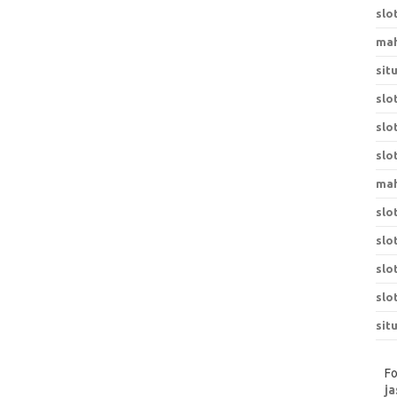
slo
ma
sit
slo
slo
slo
ma
slo
slo
slo
slo
sit
Fo
ja