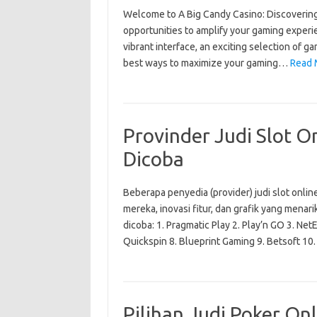
Welcome to A Big Candy Casino: Discovering 
opportunities to amplify your gaming experie
vibrant interface, an exciting selection of g
best ways to maximize your gaming…
Read 
Provinder Judi Slot O
Dicoba
Beberapa penyedia (provider) judi slot onlin
mereka, inovasi fitur, dan grafik yang menari
dicoba: 1. Pragmatic Play 2. Play’n GO 3. Ne
Quickspin 8. Blueprint Gaming 9. Betsoft 1
Pilihan Judi Poker Onl