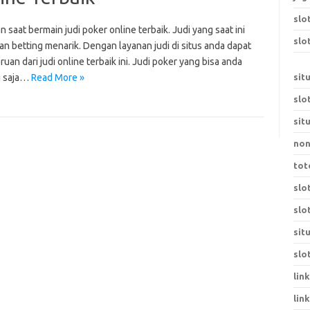
slo
aat bermain judi poker online terbaik. Judi yang saat ini
slo
n betting menarik. Dengan layanan judi di situs anda dapat
n dari judi online terbaik ini. Judi poker yang bisa anda
u saja…
Read More »
sit
slo
sit
non
tot
slo
slo
sit
slo
lin
lin