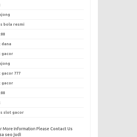
t
hjong
us bola resmi
t88
t dana
t gacor
hjong
t gacor 777
t gacor
t88
t
us slot gacor
r More Information Please
Contact Us
sa seo judi