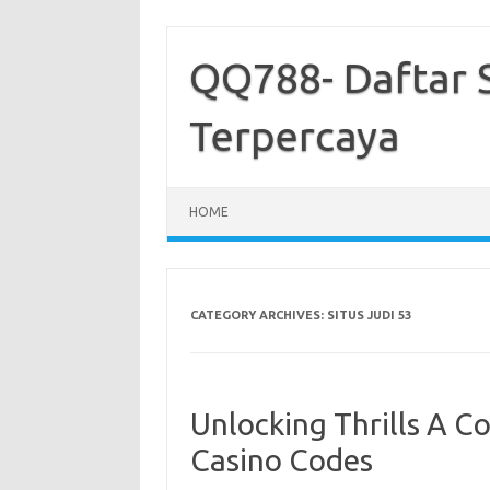
Skip
to
content
QQ788- Daftar S
Terpercaya
HOME
CATEGORY ARCHIVES:
SITUS JUDI 53
Unlocking Thrills A C
Casino Codes