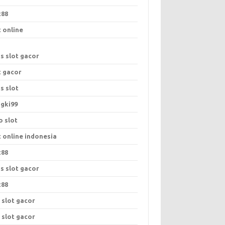
t88
t online
us slot gacor
t gacor
us slot
gki99
o slot
t online indonesia
t88
us slot gacor
t88
k slot gacor
k slot gacor