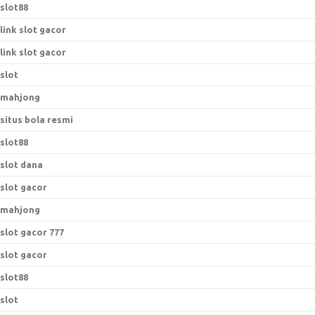
slot88
link slot gacor
link slot gacor
slot
mahjong
situs bola resmi
slot88
slot dana
slot gacor
mahjong
slot gacor 777
slot gacor
slot88
slot