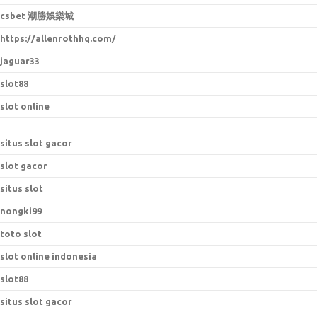
csbet 潮勝娛樂城
https://allenrothhq.com/
jaguar33
slot88
slot online
situs slot gacor
slot gacor
situs slot
nongki99
toto slot
slot online indonesia
slot88
situs slot gacor