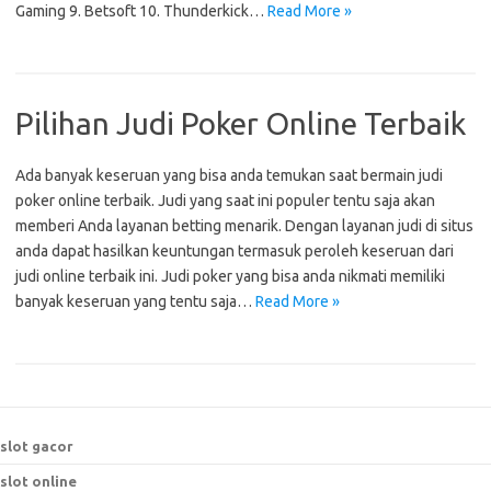
Gaming 9. Betsoft 10. Thunderkick…
Read More »
Pilihan Judi Poker Online Terbaik
Ada banyak keseruan yang bisa anda temukan saat bermain judi
poker online terbaik. Judi yang saat ini populer tentu saja akan
memberi Anda layanan betting menarik. Dengan layanan judi di situs
anda dapat hasilkan keuntungan termasuk peroleh keseruan dari
judi online terbaik ini. Judi poker yang bisa anda nikmati memiliki
banyak keseruan yang tentu saja…
Read More »
slot gacor
slot online