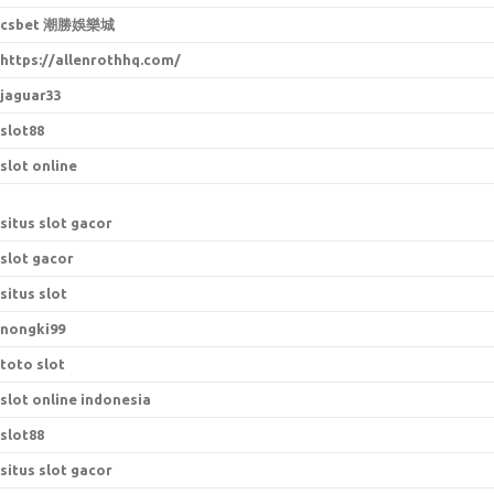
csbet 潮勝娛樂城
https://allenrothhq.com/
jaguar33
slot88
slot online
situs slot gacor
slot gacor
situs slot
nongki99
toto slot
slot online indonesia
slot88
situs slot gacor