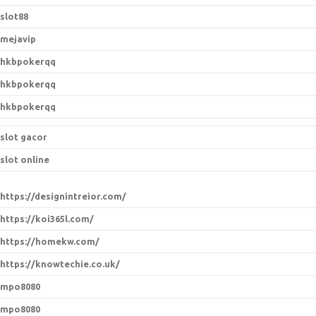
slot88
mejavip
hkbpokerqq
hkbpokerqq
hkbpokerqq
slot gacor
slot online
https://designintreior.com/
https://koi365l.com/
https://homekw.com/
https://knowtechie.co.uk/
mpo8080
mpo8080