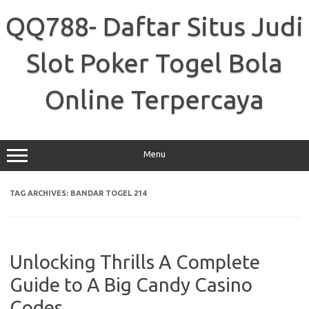
Skip
to
QQ788- Daftar Situs Judi
content
Slot Poker Togel Bola
Online Terpercaya
Menu
TAG ARCHIVES:
BANDAR TOGEL 214
Unlocking Thrills A Complete
Guide to A Big Candy Casino
Codes