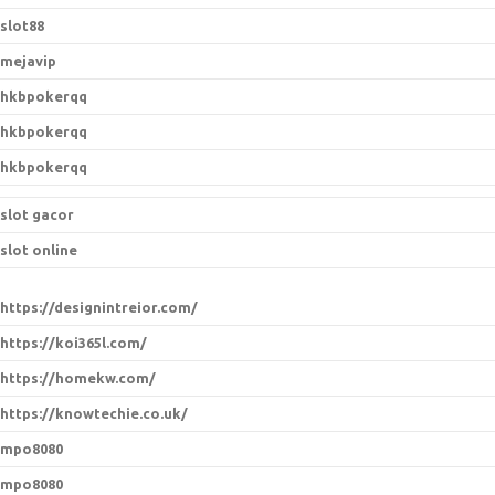
slot88
mejavip
hkbpokerqq
hkbpokerqq
hkbpokerqq
slot gacor
slot online
https://designintreior.com/
https://koi365l.com/
https://homekw.com/
https://knowtechie.co.uk/
mpo8080
mpo8080