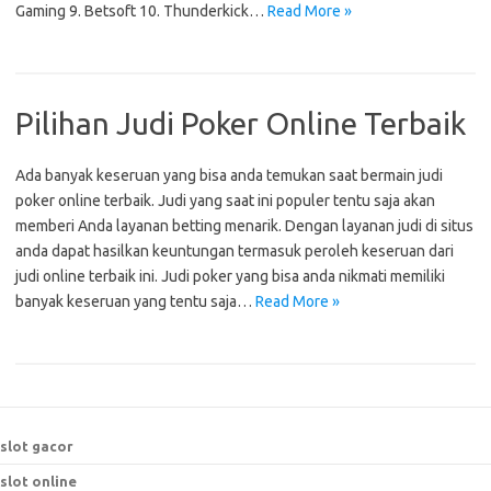
Gaming 9. Betsoft 10. Thunderkick…
Read More »
Pilihan Judi Poker Online Terbaik
Ada banyak keseruan yang bisa anda temukan saat bermain judi
poker online terbaik. Judi yang saat ini populer tentu saja akan
memberi Anda layanan betting menarik. Dengan layanan judi di situs
anda dapat hasilkan keuntungan termasuk peroleh keseruan dari
judi online terbaik ini. Judi poker yang bisa anda nikmati memiliki
banyak keseruan yang tentu saja…
Read More »
slot gacor
slot online