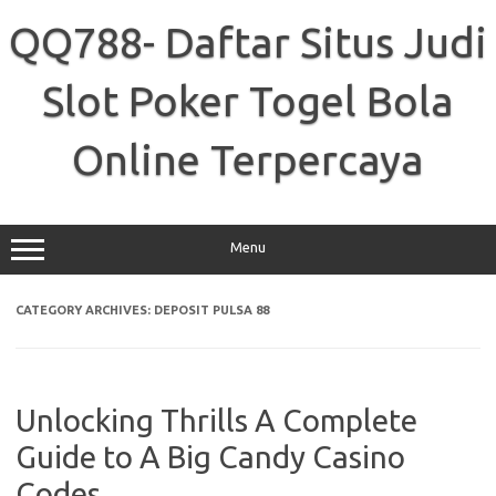
Skip
to
QQ788- Daftar Situs Judi
content
Slot Poker Togel Bola
Online Terpercaya
Menu
CATEGORY ARCHIVES:
DEPOSIT PULSA 88
Unlocking Thrills A Complete
Guide to A Big Candy Casino
Codes