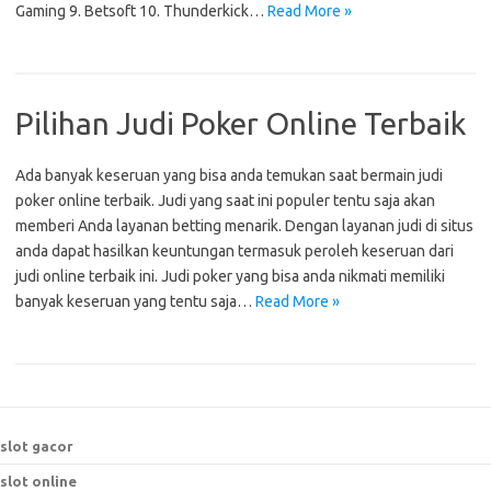
Gaming 9. Betsoft 10. Thunderkick…
Read More »
Pilihan Judi Poker Online Terbaik
Ada banyak keseruan yang bisa anda temukan saat bermain judi
poker online terbaik. Judi yang saat ini populer tentu saja akan
memberi Anda layanan betting menarik. Dengan layanan judi di situs
anda dapat hasilkan keuntungan termasuk peroleh keseruan dari
judi online terbaik ini. Judi poker yang bisa anda nikmati memiliki
banyak keseruan yang tentu saja…
Read More »
slot gacor
slot online