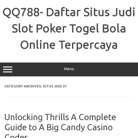
Skip
to
QQ788- Daftar Situs Judi
content
Slot Poker Togel Bola
Online Terpercaya
Menu
CATEGORY ARCHIVES:
SITUS JUDI 37
Unlocking Thrills A Complete
Guide to A Big Candy Casino
Codes