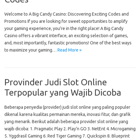
Welcome to A Big Candy Casino: Discovering Exciting Codes and
Promotions If you are looking for sweet opportunities to amplify
your gaming experience, you’re in the right place! A Big Candy
Casino offers a vibrant interface, an exciting selection of games,
and, most importantly, fantastic promotions! One of the best ways
to maximize your gaming…
Read More »
Provinder Judi Slot Online
Terpopular yang Wajib Dicoba
Beberapa penyedia (provider) judi slot online yang paling populer
dikenal karena kualitas permainan mereka, inovasi fitur, dan grafik
yang menarik. Berikut adalah beberapa provider slot online yang
wajib dicoba: 1. Pragmatic Play 2. Play’n GO 3. NetEnt 4. Microgaming
5. Yggdrasil Gaming 6. Red Tiger Gaming 7. Quickspin 8. Blueprint