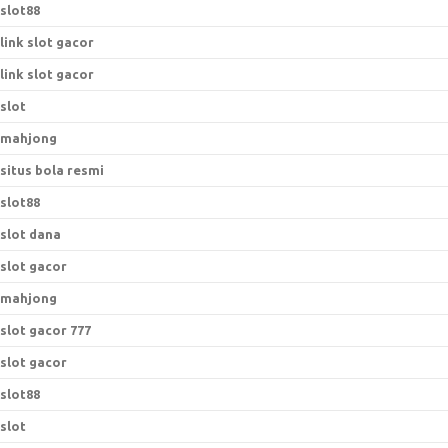
slot88
link slot gacor
link slot gacor
slot
mahjong
situs bola resmi
slot88
slot dana
slot gacor
mahjong
slot gacor 777
slot gacor
slot88
slot