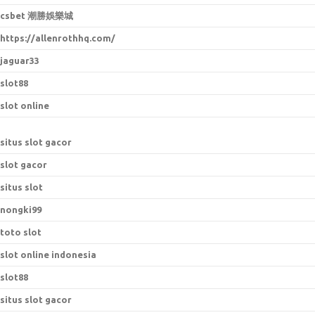
csbet 潮勝娛樂城
https://allenrothhq.com/
jaguar33
slot88
slot online
situs slot gacor
slot gacor
situs slot
nongki99
toto slot
slot online indonesia
slot88
situs slot gacor