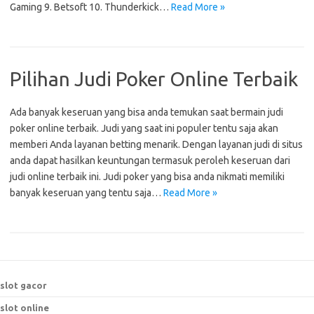
Gaming 9. Betsoft 10. Thunderkick…
Read More »
Pilihan Judi Poker Online Terbaik
Ada banyak keseruan yang bisa anda temukan saat bermain judi
poker online terbaik. Judi yang saat ini populer tentu saja akan
memberi Anda layanan betting menarik. Dengan layanan judi di situs
anda dapat hasilkan keuntungan termasuk peroleh keseruan dari
judi online terbaik ini. Judi poker yang bisa anda nikmati memiliki
banyak keseruan yang tentu saja…
Read More »
slot gacor
slot online