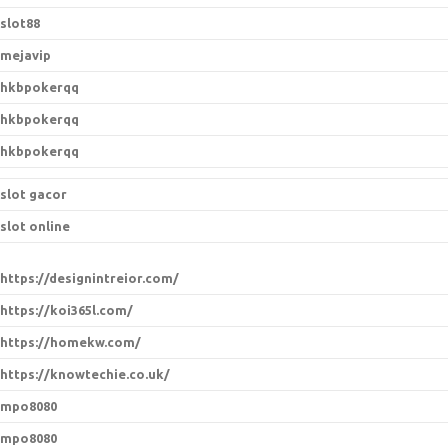
slot88
mejavip
hkbpokerqq
hkbpokerqq
hkbpokerqq
slot gacor
slot online
https://designintreior.com/
https://koi365l.com/
https://homekw.com/
https://knowtechie.co.uk/
mpo8080
mpo8080