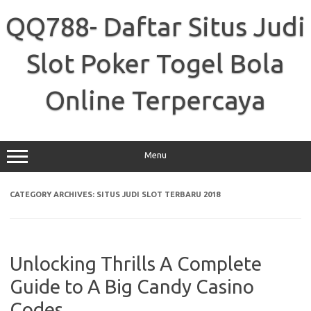
Skip
to
QQ788- Daftar Situs Judi
content
Slot Poker Togel Bola
Online Terpercaya
Menu
CATEGORY ARCHIVES:
SITUS JUDI SLOT TERBARU 2018
Unlocking Thrills A Complete
Guide to A Big Candy Casino
Codes