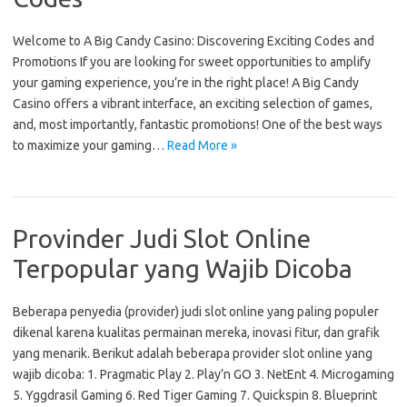
Welcome to A Big Candy Casino: Discovering Exciting Codes and
Promotions If you are looking for sweet opportunities to amplify
your gaming experience, you’re in the right place! A Big Candy
Casino offers a vibrant interface, an exciting selection of games,
and, most importantly, fantastic promotions! One of the best ways
to maximize your gaming…
Read More »
Provinder Judi Slot Online
Terpopular yang Wajib Dicoba
Beberapa penyedia (provider) judi slot online yang paling populer
dikenal karena kualitas permainan mereka, inovasi fitur, dan grafik
yang menarik. Berikut adalah beberapa provider slot online yang
wajib dicoba: 1. Pragmatic Play 2. Play’n GO 3. NetEnt 4. Microgaming
5. Yggdrasil Gaming 6. Red Tiger Gaming 7. Quickspin 8. Blueprint