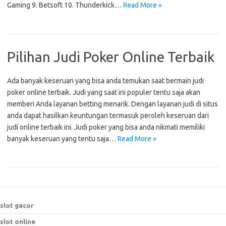
Gaming 9. Betsoft 10. Thunderkick…
Read More »
Pilihan Judi Poker Online Terbaik
Ada banyak keseruan yang bisa anda temukan saat bermain judi
poker online terbaik. Judi yang saat ini populer tentu saja akan
memberi Anda layanan betting menarik. Dengan layanan judi di situs
anda dapat hasilkan keuntungan termasuk peroleh keseruan dari
judi online terbaik ini. Judi poker yang bisa anda nikmati memiliki
banyak keseruan yang tentu saja…
Read More »
slot gacor
slot online