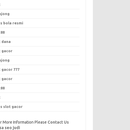
t
hjong
us bola resmi
t88
t dana
t gacor
hjong
t gacor 777
t gacor
t88
t
us slot gacor
r More Information Please
Contact Us
sa seo judi