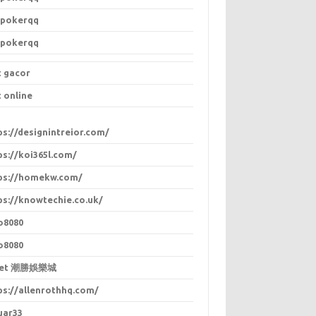
bpokerqq
bpokerqq
t gacor
t online
ps://designintreior.com/
ps://koi365l.com/
ps://homekw.com/
ps://knowtechie.co.uk/
o8080
o8080
bet 潮勝娛樂城
ps://allenrothhq.com/
uar33