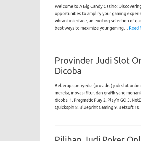
Welcome to A Big Candy Casino: Discovering 
opportunities to amplify your gaming experie
vibrant interface, an exciting selection of g
best ways to maximize your gaming…
Read 
Provinder Judi Slot O
Dicoba
Beberapa penyedia (provider) judi slot onlin
mereka, inovasi fitur, dan grafik yang menari
dicoba: 1. Pragmatic Play 2. Play’n GO 3. Ne
Quickspin 8. Blueprint Gaming 9. Betsoft 1
Pilihan Judi Poker Onl