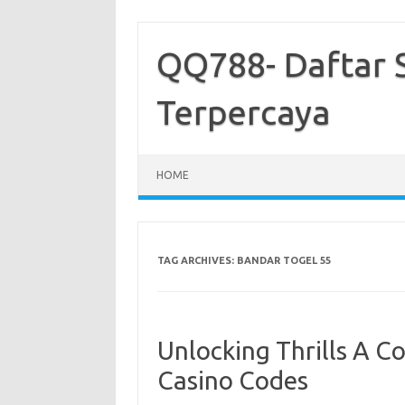
Skip
to
content
QQ788- Daftar S
Terpercaya
HOME
TAG ARCHIVES:
BANDAR TOGEL 55
Unlocking Thrills A C
Casino Codes