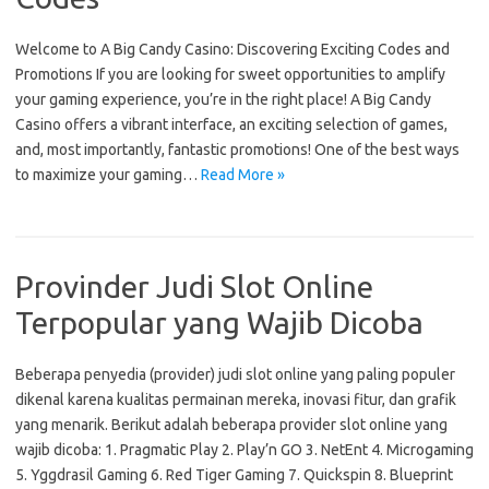
Welcome to A Big Candy Casino: Discovering Exciting Codes and
Promotions If you are looking for sweet opportunities to amplify
your gaming experience, you’re in the right place! A Big Candy
Casino offers a vibrant interface, an exciting selection of games,
and, most importantly, fantastic promotions! One of the best ways
to maximize your gaming…
Read More »
Provinder Judi Slot Online
Terpopular yang Wajib Dicoba
Beberapa penyedia (provider) judi slot online yang paling populer
dikenal karena kualitas permainan mereka, inovasi fitur, dan grafik
yang menarik. Berikut adalah beberapa provider slot online yang
wajib dicoba: 1. Pragmatic Play 2. Play’n GO 3. NetEnt 4. Microgaming
5. Yggdrasil Gaming 6. Red Tiger Gaming 7. Quickspin 8. Blueprint