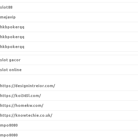
slot88
mejavip
hkbpokerqq
hkbpokerqq
hkbpokerqq
slot gacor
slot online
https://designintreior.com/
https://koi365l.com/
https://homekw.com/
https://knowtechie.co.uk/
mpo8080
mpo8080