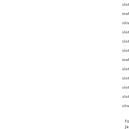
slo
ma
sit
slo
slo
slo
ma
slo
slo
slo
slo
sit
Fo
ja