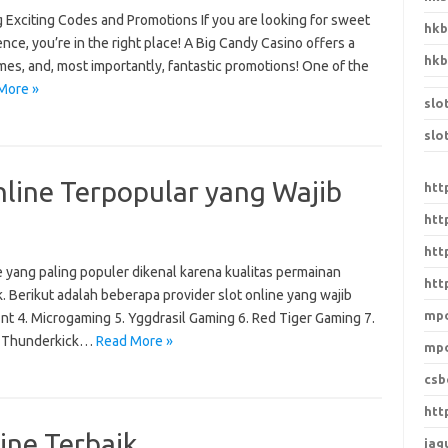
Exciting Codes and Promotions If you are looking for sweet
hk
nce, you’re in the right place! A Big Candy Casino offers a
hk
ames, and, most importantly, fantastic promotions! One of the
More »
slo
slo
nline Terpopular yang Wajib
htt
htt
htt
e yang paling populer dikenal karena kualitas permainan
htt
k. Berikut adalah beberapa provider slot online yang wajib
mp
tEnt 4. Microgaming 5. Yggdrasil Gaming 6. Red Tiger Gaming 7.
0. Thunderkick…
Read More »
mp
cs
htt
ine Terbaik
jag