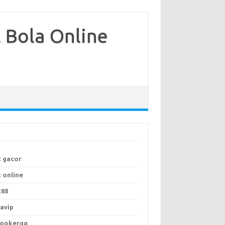
l Bola Online
t gacor
t online
t88
avip
bpokerqq