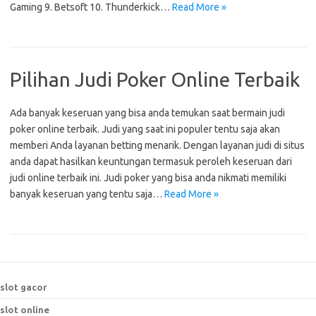
Gaming 9. Betsoft 10. Thunderkick…
Read More »
Pilihan Judi Poker Online Terbaik
Ada banyak keseruan yang bisa anda temukan saat bermain judi
poker online terbaik. Judi yang saat ini populer tentu saja akan
memberi Anda layanan betting menarik. Dengan layanan judi di situs
anda dapat hasilkan keuntungan termasuk peroleh keseruan dari
judi online terbaik ini. Judi poker yang bisa anda nikmati memiliki
banyak keseruan yang tentu saja…
Read More »
slot gacor
slot online