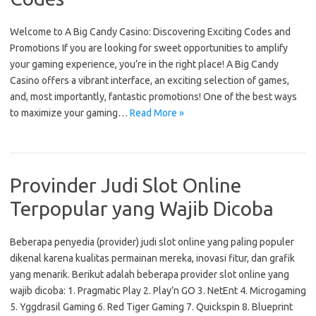
Welcome to A Big Candy Casino: Discovering Exciting Codes and
Promotions If you are looking for sweet opportunities to amplify
your gaming experience, you’re in the right place! A Big Candy
Casino offers a vibrant interface, an exciting selection of games,
and, most importantly, fantastic promotions! One of the best ways
to maximize your gaming…
Read More »
Provinder Judi Slot Online
Terpopular yang Wajib Dicoba
Beberapa penyedia (provider) judi slot online yang paling populer
dikenal karena kualitas permainan mereka, inovasi fitur, dan grafik
yang menarik. Berikut adalah beberapa provider slot online yang
wajib dicoba: 1. Pragmatic Play 2. Play’n GO 3. NetEnt 4. Microgaming
5. Yggdrasil Gaming 6. Red Tiger Gaming 7. Quickspin 8. Blueprint