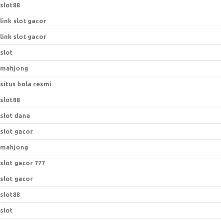
slot88
link slot gacor
link slot gacor
slot
mahjong
situs bola resmi
slot88
slot dana
slot gacor
mahjong
slot gacor 777
slot gacor
slot88
slot