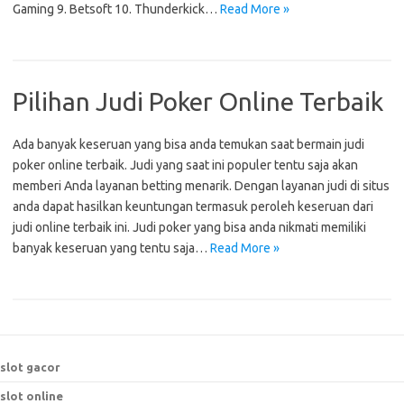
Gaming 9. Betsoft 10. Thunderkick…
Read More »
Pilihan Judi Poker Online Terbaik
Ada banyak keseruan yang bisa anda temukan saat bermain judi
poker online terbaik. Judi yang saat ini populer tentu saja akan
memberi Anda layanan betting menarik. Dengan layanan judi di situs
anda dapat hasilkan keuntungan termasuk peroleh keseruan dari
judi online terbaik ini. Judi poker yang bisa anda nikmati memiliki
banyak keseruan yang tentu saja…
Read More »
slot gacor
slot online