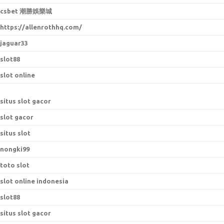
csbet 潮勝娛樂城
https://allenrothhq.com/
jaguar33
slot88
slot online
situs slot gacor
slot gacor
situs slot
nongki99
toto slot
slot online indonesia
slot88
situs slot gacor