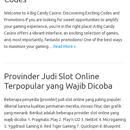
Welcome to A Big Candy Casino: Discovering Exciting Codes and
Promotions If you are looking for sweet opportunities to amplify
your gaming experience, you’re in the right place! A Big Candy
Casino offers a vibrant interface, an exciting selection of games,
and, most importantly, fantastic promotions! One of the best ways
to maximize your gaming…
Read More »
Provinder Judi Slot Online
Terpopular yang Wajib Dicoba
Beberapa penyedia (provider) judi slot online yang paling populer
dikenal karena kualitas permainan mereka, inovasi fitur, dan grafik
yang menarik. Berikut adalah beberapa provider slot online yang
wajib dicoba: 1. Pragmatic Play 2. Play’n GO 3. NetEnt 4. Microgaming
5. Yggdrasil Gaming 6. Red Tiger Gaming 7. Quickspin 8. Blueprint