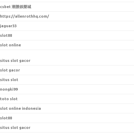
csbet 潮勝娛樂城
https://allenrothhq.com/
jaguar33
slot88
slot online
situs slot gacor
slot gacor
situs slot
nongki99
toto slot
slot online indonesia
slot88
situs slot gacor