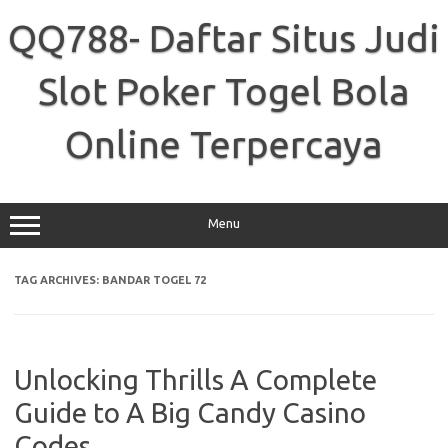
Skip
to
QQ788- Daftar Situs Judi
content
Slot Poker Togel Bola
Online Terpercaya
Menu
TAG ARCHIVES:
BANDAR TOGEL 72
Unlocking Thrills A Complete
Guide to A Big Candy Casino
Codes