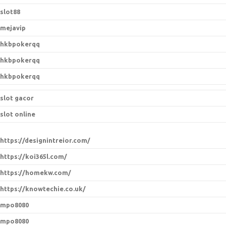
slot88
mejavip
hkbpokerqq
hkbpokerqq
hkbpokerqq
slot gacor
slot online
https://designintreior.com/
https://koi365l.com/
https://homekw.com/
https://knowtechie.co.uk/
mpo8080
mpo8080