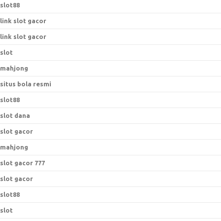
slot88
link slot gacor
link slot gacor
slot
mahjong
situs bola resmi
slot88
slot dana
slot gacor
mahjong
slot gacor 777
slot gacor
slot88
slot