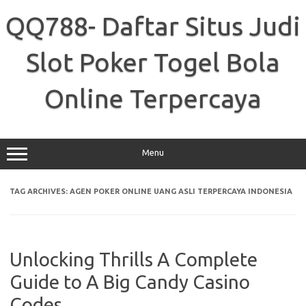
Skip
to
QQ788- Daftar Situs Judi
content
Slot Poker Togel Bola
Online Terpercaya
Menu
TAG ARCHIVES:
AGEN POKER ONLINE UANG ASLI TERPERCAYA INDONESIA
Unlocking Thrills A Complete
Guide to A Big Candy Casino
Codes