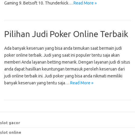
Gaming 9. Betsoft 10. Thunderkick…
Read More »
Pilihan Judi Poker Online Terbaik
Ada banyak keseruan yang bisa anda temukan saat bermain judi
poker online terbaik. Judi yang saat ini populer tentu saja akan
memberi Anda layanan betting menarik. Dengan layanan judi di situs
anda dapat hasilkan keuntungan termasuk peroleh keseruan dari
judi online terbaik ini. Judi poker yang bisa anda nikmati memiliki
banyak keseruan yang tentu saja…
Read More »
slot gacor
slot online