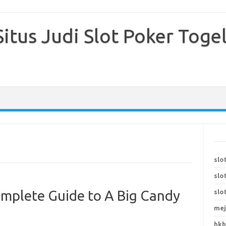
itus Judi Slot Poker Toge
slo
slo
omplete Guide to A Big Candy
slo
mej
hk