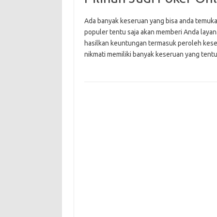
Ada banyak keseruan yang bisa anda temukan s
populer tentu saja akan memberi Anda layana
hasilkan keuntungan termasuk peroleh keserua
nikmati memiliki banyak keseruan yang tent