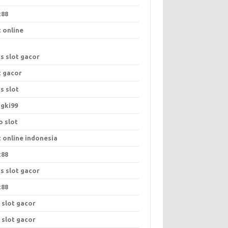
t88
t online
us slot gacor
t gacor
us slot
gki99
o slot
t online indonesia
t88
us slot gacor
t88
k slot gacor
k slot gacor