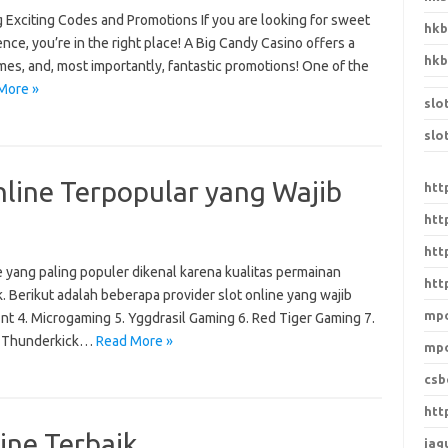
Exciting Codes and Promotions If you are looking for sweet
hk
nce, you’re in the right place! A Big Candy Casino offers a
hk
ames, and, most importantly, fantastic promotions! One of the
More »
slo
slo
nline Terpopular yang Wajib
htt
htt
htt
e yang paling populer dikenal karena kualitas permainan
htt
k. Berikut adalah beberapa provider slot online yang wajib
mp
tEnt 4. Microgaming 5. Yggdrasil Gaming 6. Red Tiger Gaming 7.
0. Thunderkick…
Read More »
mp
cs
htt
ine Terbaik
jag