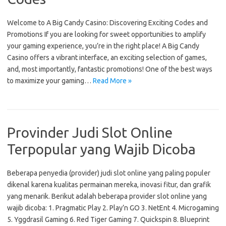
Welcome to A Big Candy Casino: Discovering Exciting Codes and
Promotions If you are looking for sweet opportunities to amplify
your gaming experience, you’re in the right place! A Big Candy
Casino offers a vibrant interface, an exciting selection of games,
and, most importantly, fantastic promotions! One of the best ways
to maximize your gaming…
Read More »
Provinder Judi Slot Online
Terpopular yang Wajib Dicoba
Beberapa penyedia (provider) judi slot online yang paling populer
dikenal karena kualitas permainan mereka, inovasi fitur, dan grafik
yang menarik. Berikut adalah beberapa provider slot online yang
wajib dicoba: 1. Pragmatic Play 2. Play’n GO 3. NetEnt 4. Microgaming
5. Yggdrasil Gaming 6. Red Tiger Gaming 7. Quickspin 8. Blueprint