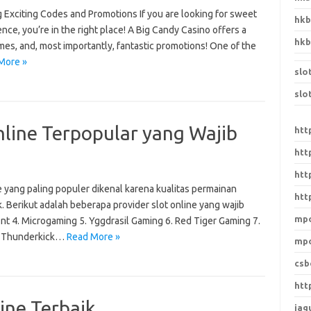
Exciting Codes and Promotions If you are looking for sweet
hk
nce, you’re in the right place! A Big Candy Casino offers a
hk
ames, and, most importantly, fantastic promotions! One of the
More »
slo
slo
nline Terpopular yang Wajib
htt
htt
htt
e yang paling populer dikenal karena kualitas permainan
htt
k. Berikut adalah beberapa provider slot online yang wajib
mp
tEnt 4. Microgaming 5. Yggdrasil Gaming 6. Red Tiger Gaming 7.
0. Thunderkick…
Read More »
mp
cs
htt
ine Terbaik
jag