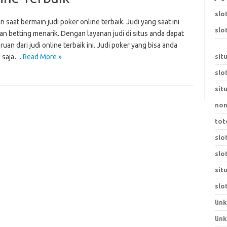
slo
aat bermain judi poker online terbaik. Judi yang saat ini
slo
n betting menarik. Dengan layanan judi di situs anda dapat
n dari judi online terbaik ini. Judi poker yang bisa anda
u saja…
Read More »
sit
slo
sit
non
tot
slo
slo
sit
slo
lin
lin