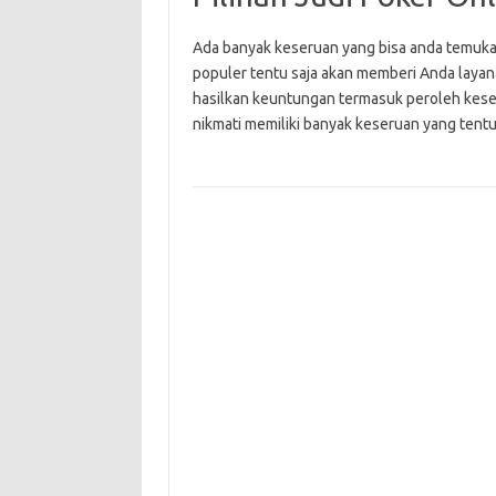
Ada banyak keseruan yang bisa anda temukan s
populer tentu saja akan memberi Anda layana
hasilkan keuntungan termasuk peroleh keserua
nikmati memiliki banyak keseruan yang tent