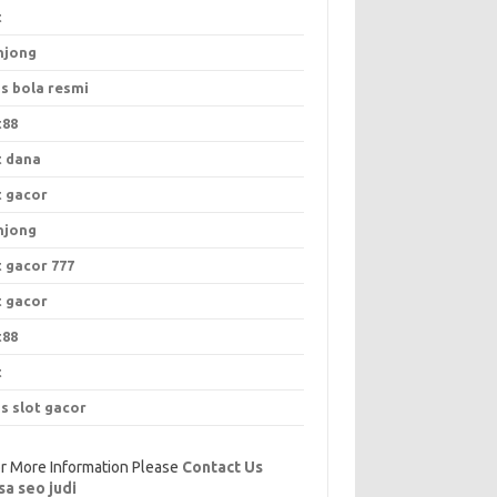
t
hjong
us bola resmi
t88
t dana
t gacor
hjong
t gacor 777
t gacor
t88
t
us slot gacor
r More Information Please
Contact Us
sa seo judi