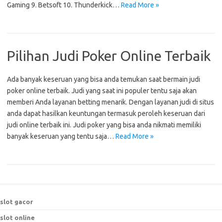
Gaming 9. Betsoft 10. Thunderkick…
Read More »
Pilihan Judi Poker Online Terbaik
Ada banyak keseruan yang bisa anda temukan saat bermain judi
poker online terbaik. Judi yang saat ini populer tentu saja akan
memberi Anda layanan betting menarik. Dengan layanan judi di situs
anda dapat hasilkan keuntungan termasuk peroleh keseruan dari
judi online terbaik ini. Judi poker yang bisa anda nikmati memiliki
banyak keseruan yang tentu saja…
Read More »
slot gacor
slot online