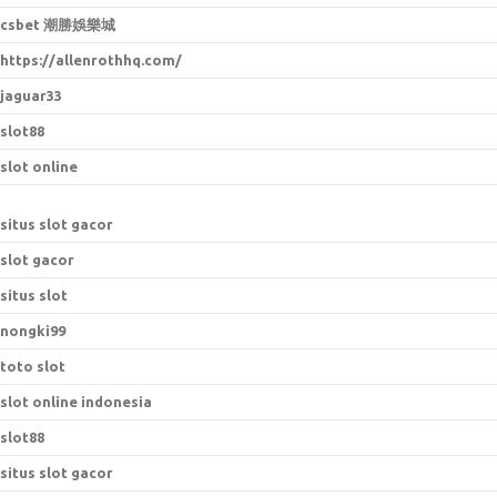
csbet 潮勝娛樂城
https://allenrothhq.com/
jaguar33
slot88
slot online
situs slot gacor
slot gacor
situs slot
nongki99
toto slot
slot online indonesia
slot88
situs slot gacor