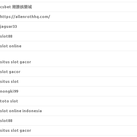
csbet 潮勝娛樂城
https://allenrothhq.com/
jaguar33
slot88
slot online
situs slot gacor
slot gacor
situs slot
nongki99
toto slot
slot online indonesia
slot88
situs slot gacor