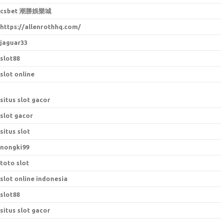
csbet 潮勝娛樂城
https://allenrothhq.com/
jaguar33
slot88
slot online
situs slot gacor
slot gacor
situs slot
nongki99
toto slot
slot online indonesia
slot88
situs slot gacor