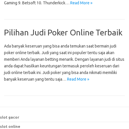
Gaming 9. Betsoft 10. Thunderkick…
Read More »
Pilihan Judi Poker Online Terbaik
Ada banyak keseruan yang bisa anda temukan saat bermain judi
poker online terbaik. Judi yang saat ini populer tentu saja akan
memberi Anda layanan betting menarik. Dengan layanan judi di situs
anda dapat hasilkan keuntungan termasuk peroleh keseruan dari
judi online terbaik ini. Judi poker yang bisa anda nikmati memiliki
banyak keseruan yang tentu saja…
Read More »
slot gacor
slot online