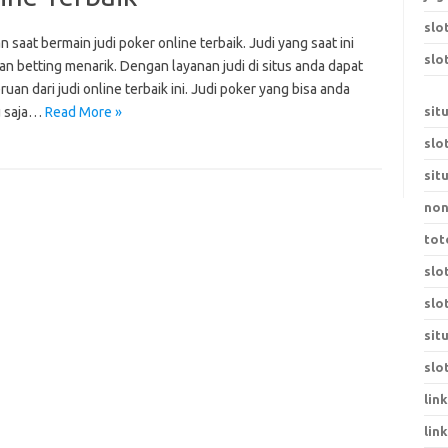
slo
aat bermain judi poker online terbaik. Judi yang saat ini
slo
n betting menarik. Dengan layanan judi di situs anda dapat
n dari judi online terbaik ini. Judi poker yang bisa anda
u saja…
Read More »
sit
slo
sit
non
tot
slo
slo
sit
slo
lin
lin