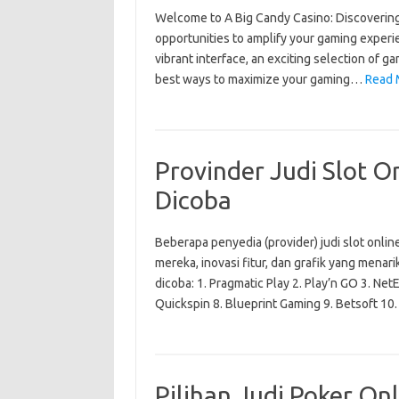
Welcome to A Big Candy Casino: Discovering 
opportunities to amplify your gaming experie
vibrant interface, an exciting selection of g
best ways to maximize your gaming…
Read 
Provinder Judi Slot O
Dicoba
Beberapa penyedia (provider) judi slot onlin
mereka, inovasi fitur, dan grafik yang menari
dicoba: 1. Pragmatic Play 2. Play’n GO 3. Ne
Quickspin 8. Blueprint Gaming 9. Betsoft 1
Pilihan Judi Poker Onl