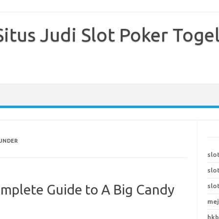
itus Judi Slot Poker Toge
 UNDER
slo
slo
omplete Guide to A Big Candy
slo
mej
hk