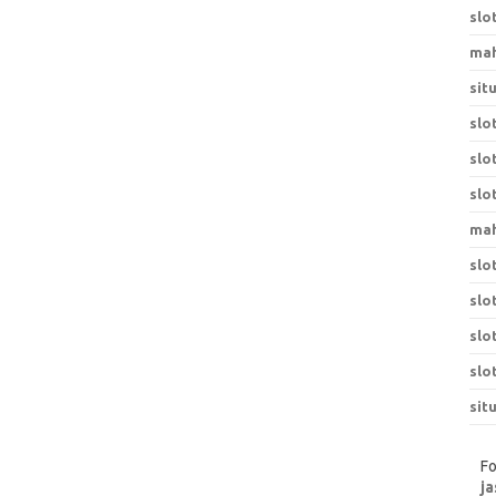
slo
ma
sit
slo
slo
slo
ma
slo
slo
slo
slo
sit
Fo
ja