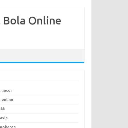
l Bola Online
t gacor
t online
t88
avip
bpokerqq