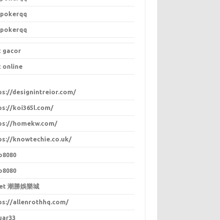
bpokerqq
bpokerqq
t gacor
t online
ps://designintreior.com/
ps://koi365l.com/
ps://homekw.com/
ps://knowtechie.co.uk/
o8080
o8080
bet 潮勝娛樂城
ps://allenrothhq.com/
uar33