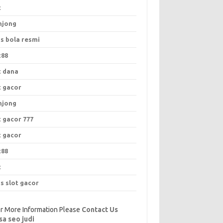
t
hjong
us bola resmi
t88
t dana
t gacor
hjong
t gacor 777
t gacor
t88
t
us slot gacor
r More Information Please
Contact Us
sa seo judi