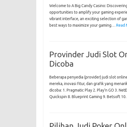
Welcome to A Big Candy Casino: Discovering 
opportunities to amplify your gaming experie
vibrant interface, an exciting selection of g
best ways to maximize your gaming…
Read 
Provinder Judi Slot O
Dicoba
Beberapa penyedia (provider) judi slot onlin
mereka, inovasi fitur, dan grafik yang menari
dicoba: 1. Pragmatic Play 2. Play’n GO 3. Ne
Quickspin 8. Blueprint Gaming 9. Betsoft 1
Pilihan Judi Poker Onl