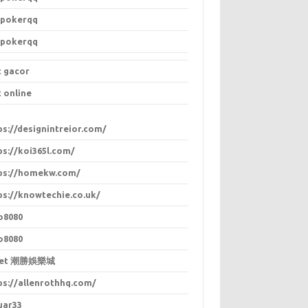
bpokerqq
bpokerqq
t gacor
t online
ps://designintreior.com/
ps://koi365l.com/
ps://homekw.com/
ps://knowtechie.co.uk/
o8080
o8080
bet 潮勝娛樂城
ps://allenrothhq.com/
uar33