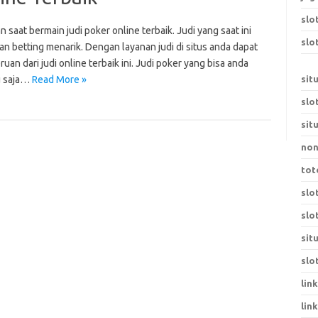
slo
aat bermain judi poker online terbaik. Judi yang saat ini
slo
n betting menarik. Dengan layanan judi di situs anda dapat
n dari judi online terbaik ini. Judi poker yang bisa anda
u saja…
Read More »
sit
slo
sit
non
tot
slo
slo
sit
slo
lin
lin