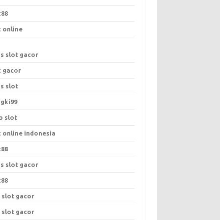
t88
t online
us slot gacor
t gacor
us slot
gki99
o slot
t online indonesia
t88
us slot gacor
t88
k slot gacor
k slot gacor