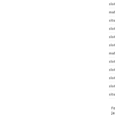
slo
ma
sit
slo
slo
slo
ma
slo
slo
slo
slo
sit
Fo
ja