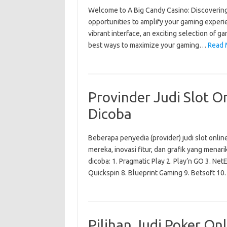
Welcome to A Big Candy Casino: Discovering 
opportunities to amplify your gaming experie
vibrant interface, an exciting selection of g
best ways to maximize your gaming…
Read 
Provinder Judi Slot O
Dicoba
Beberapa penyedia (provider) judi slot onlin
mereka, inovasi fitur, dan grafik yang menari
dicoba: 1. Pragmatic Play 2. Play’n GO 3. Ne
Quickspin 8. Blueprint Gaming 9. Betsoft 1
Pilihan Judi Poker Onl