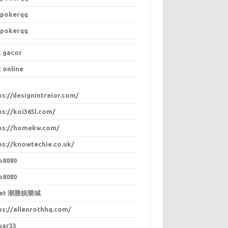
bpokerqq
bpokerqq
t gacor
t online
ps://designintreior.com/
ps://koi365l.com/
ps://homekw.com/
ps://knowtechie.co.uk/
o8080
o8080
bet 潮勝娛樂城
ps://allenrothhq.com/
uar33