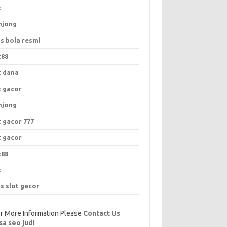
t
hjong
us bola resmi
t88
t dana
t gacor
hjong
t gacor 777
t gacor
t88
t
us slot gacor
r More Information Please
Contact Us
sa seo judi