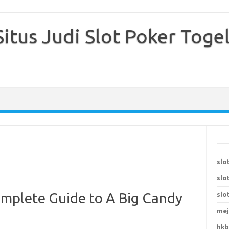
itus Judi Slot Poker Toge
slo
slo
omplete Guide to A Big Candy
slo
mej
hk