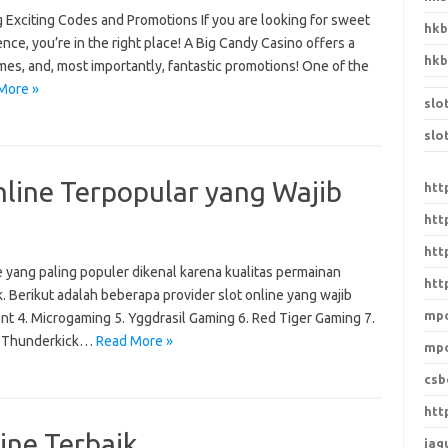
Exciting Codes and Promotions If you are looking for sweet
hk
nce, you’re in the right place! A Big Candy Casino offers a
hk
ames, and, most importantly, fantastic promotions! One of the
More »
slo
slo
nline Terpopular yang Wajib
htt
htt
htt
e yang paling populer dikenal karena kualitas permainan
htt
k. Berikut adalah beberapa provider slot online yang wajib
mp
tEnt 4. Microgaming 5. Yggdrasil Gaming 6. Red Tiger Gaming 7.
0. Thunderkick…
Read More »
mp
cs
htt
ine Terbaik
jag