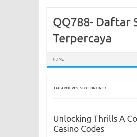
Skip
to
content
QQ788- Daftar S
Terpercaya
HOME
TAG ARCHIVES:
SLOT ONLINE 1
Unlocking Thrills A C
Casino Codes