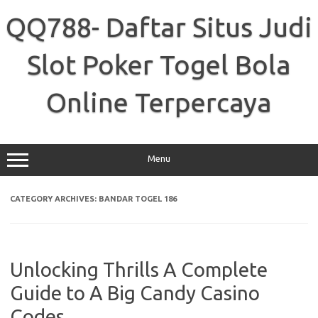
Skip
to
QQ788- Daftar Situs Judi
content
Slot Poker Togel Bola
Online Terpercaya
Menu
CATEGORY ARCHIVES:
BANDAR TOGEL 186
Unlocking Thrills A Complete
Guide to A Big Candy Casino
Codes