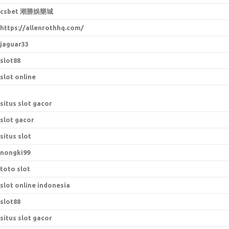
csbet 潮勝娛樂城
https://allenrothhq.com/
jaguar33
slot88
slot online
situs slot gacor
slot gacor
situs slot
nongki99
toto slot
slot online indonesia
slot88
situs slot gacor