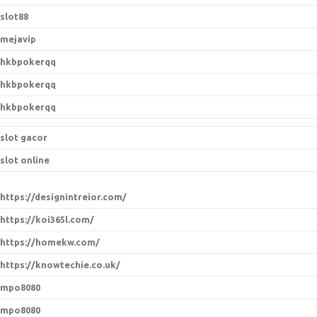
slot88
mejavip
hkbpokerqq
hkbpokerqq
hkbpokerqq
slot gacor
slot online
https://designintreior.com/
https://koi365l.com/
https://homekw.com/
https://knowtechie.co.uk/
mpo8080
mpo8080