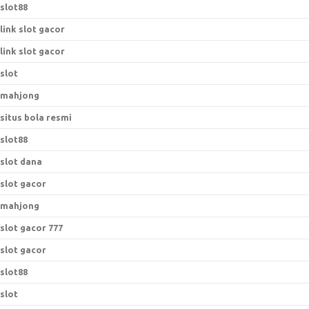
slot88
link slot gacor
link slot gacor
slot
mahjong
situs bola resmi
slot88
slot dana
slot gacor
mahjong
slot gacor 777
slot gacor
slot88
slot