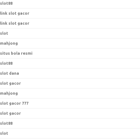
slot88
link slot gacor
link slot gacor
slot
mahjong
situs bola resmi
slot88
slot dana
slot gacor
mahjong
slot gacor 777
slot gacor
slot88
slot