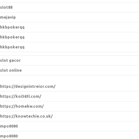
slot88
mejavip
hkbpokerqq
hkbpokerqq
hkbpokerqq
slot gacor
slot online
https://designintreior.com/
https://koi365l.com/
https://homekw.com/
https://knowtechie.co.uk/
mpo8080
mpo8080