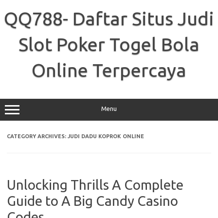
Skip
to
QQ788- Daftar Situs Judi
content
Slot Poker Togel Bola
Online Terpercaya
Menu
CATEGORY ARCHIVES:
JUDI DADU KOPROK ONLINE
Unlocking Thrills A Complete
Guide to A Big Candy Casino
Codes