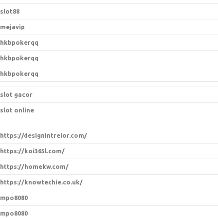
slot88
mejavip
hkbpokerqq
hkbpokerqq
hkbpokerqq
slot gacor
slot online
https://designintreior.com/
https://koi365l.com/
https://homekw.com/
https://knowtechie.co.uk/
mpo8080
mpo8080