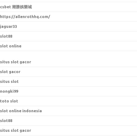
csbet 潮勝娛樂城
https://allenrothhq.com/
jaguar33
slot88
slot online
situs slot gacor
slot gacor
situs slot
nongki99
toto slot
slot online indonesia
slot88
situs slot gacor