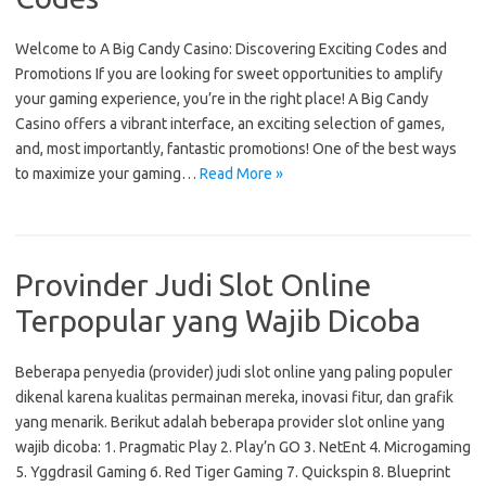
Welcome to A Big Candy Casino: Discovering Exciting Codes and
Promotions If you are looking for sweet opportunities to amplify
your gaming experience, you’re in the right place! A Big Candy
Casino offers a vibrant interface, an exciting selection of games,
and, most importantly, fantastic promotions! One of the best ways
to maximize your gaming…
Read More »
Provinder Judi Slot Online
Terpopular yang Wajib Dicoba
Beberapa penyedia (provider) judi slot online yang paling populer
dikenal karena kualitas permainan mereka, inovasi fitur, dan grafik
yang menarik. Berikut adalah beberapa provider slot online yang
wajib dicoba: 1. Pragmatic Play 2. Play’n GO 3. NetEnt 4. Microgaming
5. Yggdrasil Gaming 6. Red Tiger Gaming 7. Quickspin 8. Blueprint