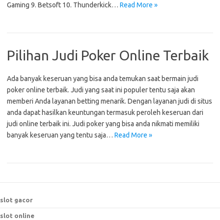
Gaming 9. Betsoft 10. Thunderkick…
Read More »
Pilihan Judi Poker Online Terbaik
Ada banyak keseruan yang bisa anda temukan saat bermain judi
poker online terbaik. Judi yang saat ini populer tentu saja akan
memberi Anda layanan betting menarik. Dengan layanan judi di situs
anda dapat hasilkan keuntungan termasuk peroleh keseruan dari
judi online terbaik ini. Judi poker yang bisa anda nikmati memiliki
banyak keseruan yang tentu saja…
Read More »
slot gacor
slot online