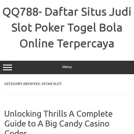
Skip
to
QQ788- Daftar Situs Judi
content
Slot Poker Togel Bola
Online Terpercaya
Menu
CATEGORY ARCHIVES:
3STAR SLOT
Unlocking Thrills A Complete
Guide to A Big Candy Casino
Codes