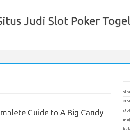
itus Judi Slot Poker Toge
slo
slo
omplete Guide to A Big Candy
slo
mej
hk