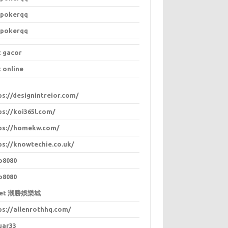
bpokerqq
bpokerqq
t gacor
t online
ps://designintreior.com/
ps://koi365l.com/
ps://homekw.com/
ps://knowtechie.co.uk/
o8080
o8080
bet 潮勝娛樂城
ps://allenrothhq.com/
uar33