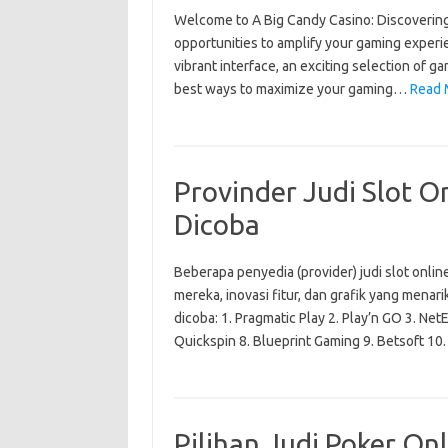
Welcome to A Big Candy Casino: Discovering 
opportunities to amplify your gaming experie
vibrant interface, an exciting selection of g
best ways to maximize your gaming…
Read 
Provinder Judi Slot O
Dicoba
Beberapa penyedia (provider) judi slot onlin
mereka, inovasi fitur, dan grafik yang menari
dicoba: 1. Pragmatic Play 2. Play’n GO 3. Ne
Quickspin 8. Blueprint Gaming 9. Betsoft 1
Pilihan Judi Poker Onl