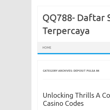
Skip
to
content
QQ788- Daftar S
Terpercaya
HOME
CATEGORY ARCHIVES:
DEPOSIT PULSA 84
Unlocking Thrills A C
Casino Codes