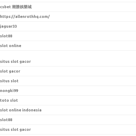
csbet 潮勝娛樂城
https://allenrothhq.com/
jaguar33
slot88
slot online
situs slot gacor
slot gacor
situs slot
nongki99
toto slot
slot online indonesia
slot88
situs slot gacor