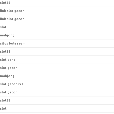
slot88
link slot gacor
link slot gacor
slot
mahjong
situs bola resmi
slot88
slot dana
slot gacor
mahjong
slot gacor 777
slot gacor
slot88
slot