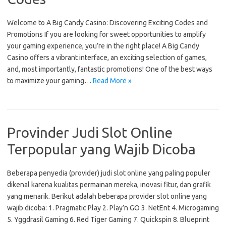
Welcome to A Big Candy Casino: Discovering Exciting Codes and
Promotions If you are looking for sweet opportunities to amplify
your gaming experience, you’re in the right place! A Big Candy
Casino offers a vibrant interface, an exciting selection of games,
and, most importantly, fantastic promotions! One of the best ways
to maximize your gaming…
Read More »
Provinder Judi Slot Online
Terpopular yang Wajib Dicoba
Beberapa penyedia (provider) judi slot online yang paling populer
dikenal karena kualitas permainan mereka, inovasi fitur, dan grafik
yang menarik. Berikut adalah beberapa provider slot online yang
wajib dicoba: 1. Pragmatic Play 2. Play’n GO 3. NetEnt 4. Microgaming
5. Yggdrasil Gaming 6. Red Tiger Gaming 7. Quickspin 8. Blueprint