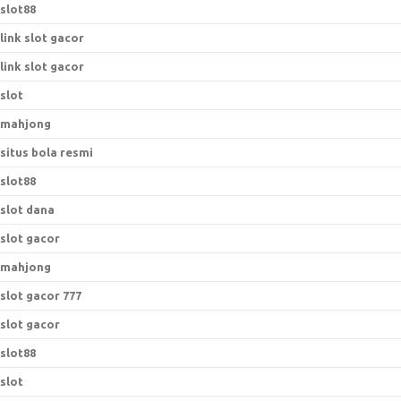
slot88
link slot gacor
link slot gacor
slot
mahjong
situs bola resmi
slot88
slot dana
slot gacor
mahjong
slot gacor 777
slot gacor
slot88
slot