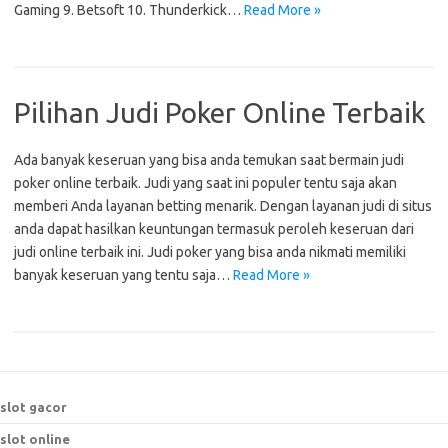
Gaming 9. Betsoft 10. Thunderkick…
Read More »
Pilihan Judi Poker Online Terbaik
Ada banyak keseruan yang bisa anda temukan saat bermain judi
poker online terbaik. Judi yang saat ini populer tentu saja akan
memberi Anda layanan betting menarik. Dengan layanan judi di situs
anda dapat hasilkan keuntungan termasuk peroleh keseruan dari
judi online terbaik ini. Judi poker yang bisa anda nikmati memiliki
banyak keseruan yang tentu saja…
Read More »
slot gacor
slot online