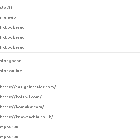
slot88
mejavip
hkbpokerqq
hkbpokerqq
hkbpokerqq
slot gacor
slot online
https://designintreior.com/
https://koi365l.com/
https://homekw.com/
https://knowtechie.co.uk/
mpo8080
mpo8080