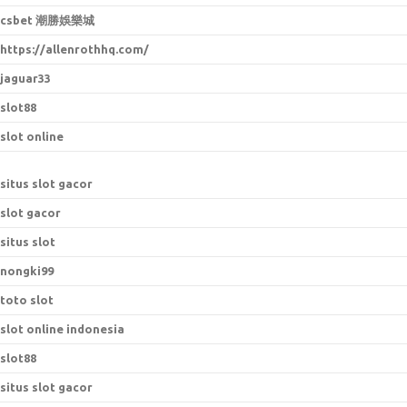
csbet 潮勝娛樂城
https://allenrothhq.com/
jaguar33
slot88
slot online
situs slot gacor
slot gacor
situs slot
nongki99
toto slot
slot online indonesia
slot88
situs slot gacor