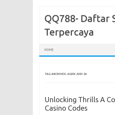
Skip
to
content
QQ788- Daftar S
Terpercaya
HOME
TAG ARCHIVES:
AGEN JUDI 26
Unlocking Thrills A C
Casino Codes