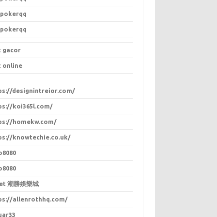
bpokerqq
bpokerqq
t gacor
t online
ps://designintreior.com/
ps://koi365l.com/
ps://homekw.com/
ps://knowtechie.co.uk/
o8080
o8080
bet 潮勝娛樂城
ps://allenrothhq.com/
uar33