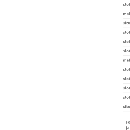
slo
ma
sit
slo
slo
slo
ma
slo
slo
slo
slo
sit
Fo
ja