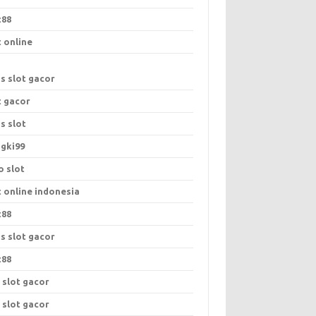
t88
t online
us slot gacor
t gacor
us slot
gki99
o slot
t online indonesia
t88
us slot gacor
t88
k slot gacor
k slot gacor