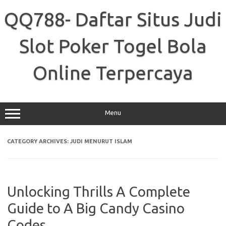
Skip
to
QQ788- Daftar Situs Judi
content
Slot Poker Togel Bola
Online Terpercaya
Menu
CATEGORY ARCHIVES:
JUDI MENURUT ISLAM
Unlocking Thrills A Complete
Guide to A Big Candy Casino
Codes