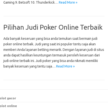
Gaming 9. Betsoft 10. Thunderkick…
Read More »
Pilihan Judi Poker Online Terbaik
Ada banyak keseruan yang bisa anda temukan saat bermain judi
poker online terbaik. Judi yang saat ini populer tentu saja akan
memberi Anda layanan betting menarik. Dengan layanan judi di situs
anda dapat hasilkan keuntungan termasuk peroleh keseruan dari
judi online terbaik ini. Judi poker yang bisa anda nikmati memiliki
banyak keseruan yang tentu saja…
Read More »
slot gacor
slot online