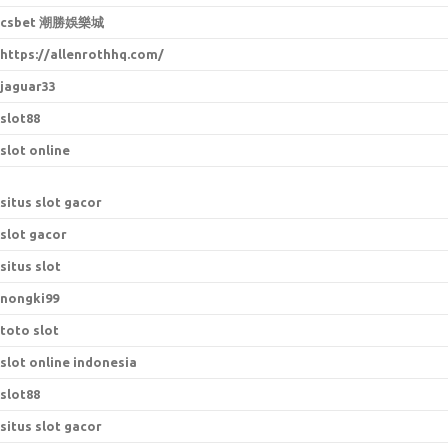
csbet 潮勝娛樂城
https://allenrothhq.com/
jaguar33
slot88
slot online
situs slot gacor
slot gacor
situs slot
nongki99
toto slot
slot online indonesia
slot88
situs slot gacor