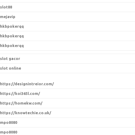
slot88
mejavip
hkbpokerqq
hkbpokerqq
hkbpokerqq
slot gacor
slot online
https://designintreior.com/
https://koi365l.com/
https://homekw.com/
https://knowtechie.co.uk/
mpo8080
mpo8080