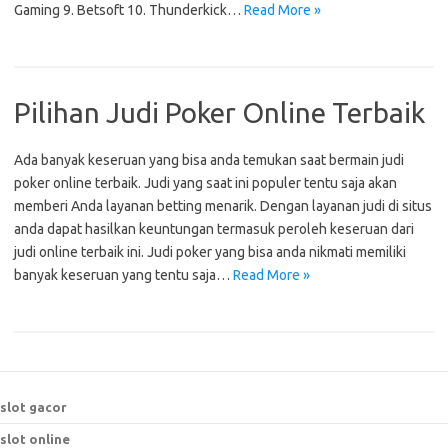
Gaming 9. Betsoft 10. Thunderkick…
Read More »
Pilihan Judi Poker Online Terbaik
Ada banyak keseruan yang bisa anda temukan saat bermain judi
poker online terbaik. Judi yang saat ini populer tentu saja akan
memberi Anda layanan betting menarik. Dengan layanan judi di situs
anda dapat hasilkan keuntungan termasuk peroleh keseruan dari
judi online terbaik ini. Judi poker yang bisa anda nikmati memiliki
banyak keseruan yang tentu saja…
Read More »
slot gacor
slot online