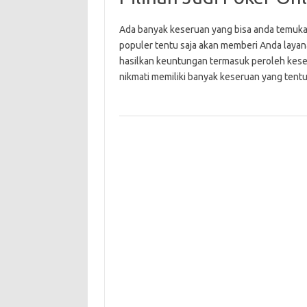
Ada banyak keseruan yang bisa anda temukan s
populer tentu saja akan memberi Anda layana
hasilkan keuntungan termasuk peroleh keserua
nikmati memiliki banyak keseruan yang tent