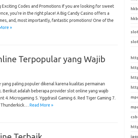
Exciting Codes and Promotions If you are looking for sweet
hk
nce, you’re in the right place! A Big Candy Casino offers a
hk
ames, and, most importantly, fantastic promotions! One of the
More »
slo
slo
nline Terpopular yang Wajib
htt
htt
htt
e yang paling populer dikenal karena kualitas permainan
htt
k. Berikut adalah beberapa provider slot online yang wajib
mp
tEnt 4. Microgaming 5. Yggdrasil Gaming 6. Red Tiger Gaming 7.
0. Thunderkick…
Read More »
mp
cs
htt
ine Terbaik
jag