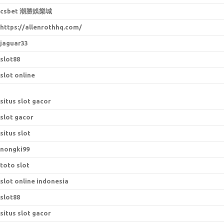
csbet 潮勝娛樂城
https://allenrothhq.com/
jaguar33
slot88
slot online
situs slot gacor
slot gacor
situs slot
nongki99
toto slot
slot online indonesia
slot88
situs slot gacor