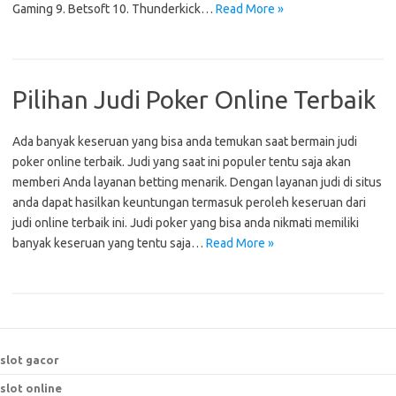
Gaming 9. Betsoft 10. Thunderkick…
Read More »
Pilihan Judi Poker Online Terbaik
Ada banyak keseruan yang bisa anda temukan saat bermain judi
poker online terbaik. Judi yang saat ini populer tentu saja akan
memberi Anda layanan betting menarik. Dengan layanan judi di situs
anda dapat hasilkan keuntungan termasuk peroleh keseruan dari
judi online terbaik ini. Judi poker yang bisa anda nikmati memiliki
banyak keseruan yang tentu saja…
Read More »
slot gacor
slot online