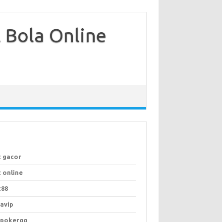
l Bola Online
t gacor
t online
t88
avip
bpokerqq