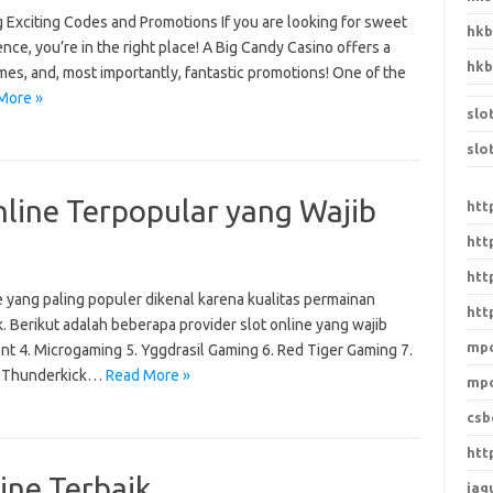
Exciting Codes and Promotions If you are looking for sweet
hk
nce, you’re in the right place! A Big Candy Casino offers a
hk
ames, and, most importantly, fantastic promotions! One of the
More »
slo
slo
nline Terpopular yang Wajib
htt
htt
htt
e yang paling populer dikenal karena kualitas permainan
htt
k. Berikut adalah beberapa provider slot online yang wajib
mp
tEnt 4. Microgaming 5. Yggdrasil Gaming 6. Red Tiger Gaming 7.
0. Thunderkick…
Read More »
mp
cs
htt
ine Terbaik
jag