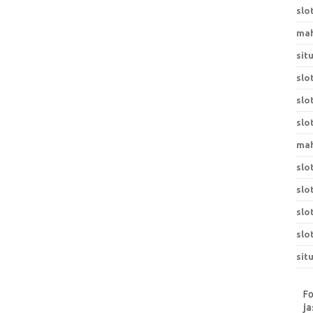
slo
ma
sit
slo
slo
slo
ma
slo
slo
slo
slo
sit
Fo
ja