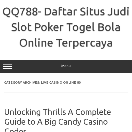
Skip
to
QQ788- Daftar Situs Judi
content
Slot Poker Togel Bola
Online Terpercaya
Menu
CATEGORY ARCHIVES:
LIVE CASINO ONLINE 80
Unlocking Thrills A Complete
Guide to A Big Candy Casino
Codes