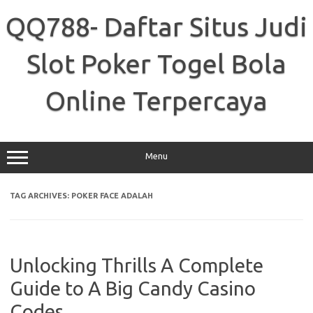
Skip
to
QQ788- Daftar Situs Judi
content
Slot Poker Togel Bola
Online Terpercaya
Menu
TAG ARCHIVES:
POKER FACE ADALAH
Unlocking Thrills A Complete
Guide to A Big Candy Casino
Codes