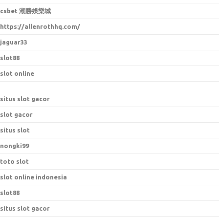
csbet 潮勝娛樂城
https://allenrothhq.com/
jaguar33
slot88
slot online
situs slot gacor
slot gacor
situs slot
nongki99
toto slot
slot online indonesia
slot88
situs slot gacor