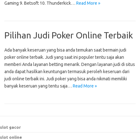
Gaming 9. Betsoft 10. Thunderkick…
Read More »
Pilihan Judi Poker Online Terbaik
Ada banyak keseruan yang bisa anda temukan saat bermain judi
poker online terbaik. Judi yang saat ini populer tentu saja akan
memberi Anda layanan betting menarik. Dengan layanan judi di situs
anda dapat hasilkan keuntungan termasuk peroleh keseruan dari
judi online terbaik ini. Judi poker yang bisa anda nikmati memiliki
banyak keseruan yang tentu saja…
Read More »
slot gacor
slot online