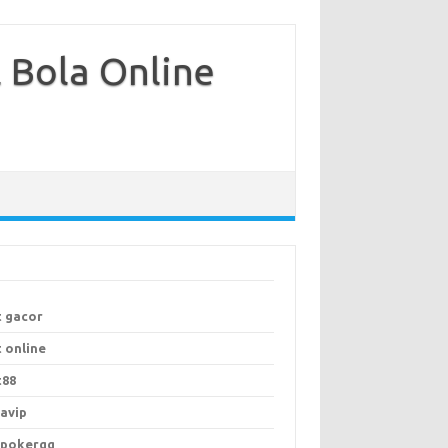
l Bola Online
t gacor
t online
t88
avip
bpokerqq