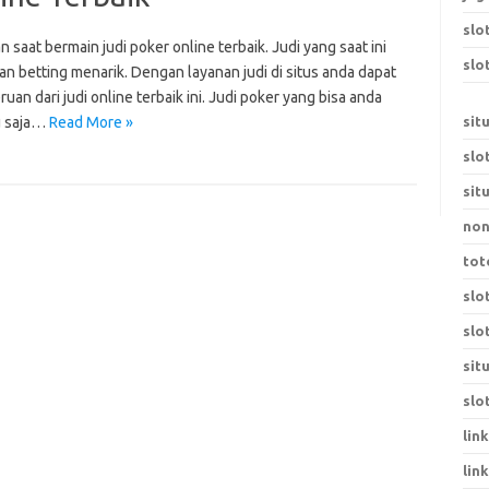
slo
aat bermain judi poker online terbaik. Judi yang saat ini
slo
n betting menarik. Dengan layanan judi di situs anda dapat
n dari judi online terbaik ini. Judi poker yang bisa anda
u saja…
Read More »
sit
slo
sit
non
tot
slo
slo
sit
slo
lin
lin