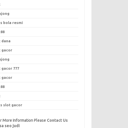
t
hjong
us bola resmi
t88
t dana
t gacor
hjong
t gacor 777
t gacor
t88
t
us slot gacor
r More Information Please
Contact Us
sa seo judi