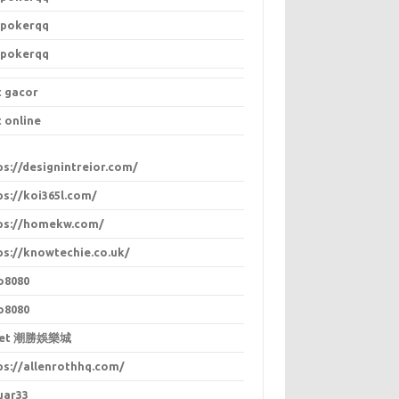
bpokerqq
bpokerqq
t gacor
t online
ps://designintreior.com/
ps://koi365l.com/
ps://homekw.com/
ps://knowtechie.co.uk/
o8080
o8080
bet 潮勝娛樂城
ps://allenrothhq.com/
uar33